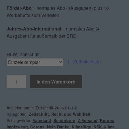
Förder-Abo
= normales Abo (4Ausgaben) plus 10
Werbehefte zum Verteilen.
Jahres-Abo-International
= normales Abo (4
Ausgaben) für außerhalb der BRD
RuW- Zeitschrift
Zurücksetzen
RuW
In den Warenkorb
Zeitschrift
Nr.
2026.01
Menge
Artikelnummer:
Zeitschrift-2024.01-1-2
Kategorien:
Zeitschrift
,
Recht und Wahrheit
Schlagwörter:
Vaterland
,
Schönborn
,
Z-Versand
,
Korona
,
impfzwang
,
Corona
,
Nein Danke
,
Klimalüge
,
KSK
,
klima
,