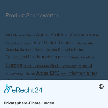
Produkt Schlagwörter
Anglo-Protestantismus
ANTIFA
1989 Mauerfall Berlin
Das 19. Jahrhundert
Demokratie
Corona
Christentum
Demokratie heute
Deutsche Kultur
Demonstration
Die Nachkriegszeit
Deutschland
Diesel Diesellüge
Europa
Heimat
Germanisches Recht
Geschichte
Judas EKD — Irrlehren einer
impfzwang
Inflation
abgefallenen Kirche.
Kalender Anmut
Kalender Anmut und
Kampf gegen das eigene Volk!
Kampf gegen
Schönheit 2020
Martin Luther
Lesertreffen
Rechts
KSK
Krieg
Korona
Medien
Meinolf Schönborn
Nationalismus
Nein