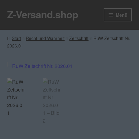
Z-Versand.shop
Zur
Zum
Menü
Navigation
Inhalt
springen
springen
Z-Versand
Start
Recht und Wahrheit
Zeitschrift
RuW Zeitschrift Nr.
2026.01
Zum Shop
Blog
Kontakt
Unter
Mein Konto
öffnen
Rundbrief