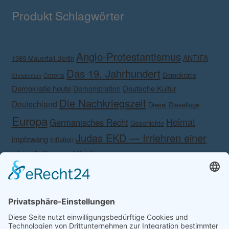
Produkt Schlagwörter
Anglo-Protestantismus
ANTIFA
1989 Mauerfall Berlin
Das 19. Jahrhundert
Demokratie
Corona
Christentum
Demokratie heute
Deutsche Kultur
Demonstration
Die Nachkriegszeit
Deutschland
Diesel Diesellüge
Europa
Heimat
Germanisches Recht
Geschichte
Judas EKD — Irrlehren einer
impfzwang
Inflation
abgefallenen Kirche.
Kalender Anmut
Kalender Anmut und
Kampf gegen das eigene Volk!
Kampf gegen
Schönheit 2020
Martin Luther
Lesertreffen
Rechts
KSK
Krieg
Korona
Medien
Meinolf Schönborn
Nationalismus
Nein
Philosophische
Patriotismus
Danke