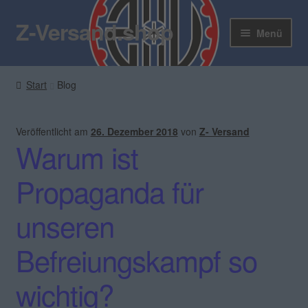
Z-Versand.shop
Zur
Zum
Menü
Navigation
Inhalt
springen
springen
Z-Versand
Start
Blog
Zum Shop
Veröffentlicht am
26. Dezember 2018
von
Z- Versand
Blog
Warum ist
Kontakt
Propaganda für
Unter
Mein Konto
unseren
öffnen
Befreiungskampf so
Rundbrief
wichtig?