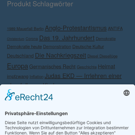
Produkt Schlagwörter
Anglo-Protestantismus
ANTIFA
1989 Mauerfall Berlin
Das 19. Jahrhundert
Demokratie
Corona
Christentum
Demokratie heute
Deutsche Kultur
Demonstration
Die Nachkriegszeit
Deutschland
Diesel Diesellüge
Europa
Heimat
Germanisches Recht
Geschichte
Judas EKD — Irrlehren einer
impfzwang
Inflation
abgefallenen Kirche.
Kalender Anmut
Kalender Anmut und
Kampf gegen das eigene Volk!
Kampf gegen
Schönheit 2020
Martin Luther
Lesertreffen
Rechts
KSK
Krieg
Korona
Medien
Meinolf Schönborn
Nationalismus
Nein
Philosophische
Patriotismus
Danke
Fremdeinflüsse
Recht
Polizeistaat
rabbinischer Lehre