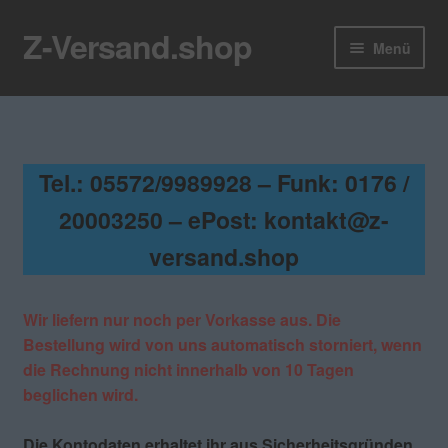
Z-Versand.shop
Zur
Zum
Menü
Navigation
Inhalt
springen
springen
Z-Versand
Zum Shop
Tel.: 05572/9989928 – Funk: 0176 /
Blog
20003250 – ePost: kontakt@z-
versand.shop
Kontakt
Unter
Mein Konto
Wir liefern nur noch per Vorkasse aus. Die
öffnen
Bestellung wird von uns automatisch storniert, wenn
Rundbrief
die Rechnung nicht innerhalb von 10 Tagen
beglichen wird.
Die Kontodaten erhaltet ihr aus Sicherheitsgründen