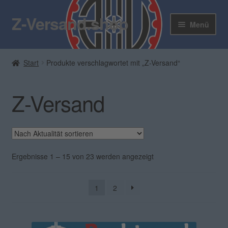
Z-Versand.shop
Zur
Zum
Menü
Navigation
Inhalt
springen
springen
Z-Versand
Start
Produkte verschlagwortet mit „Z-Versand“
Zum Shop
Z-Versand
Blog
Kontakt
Unter
Mein Konto
Nach
Ergebnisse 1 – 15 von 23 werden angezeigt
öffnen
Aktualität
sortiert
Rundbrief
1
2