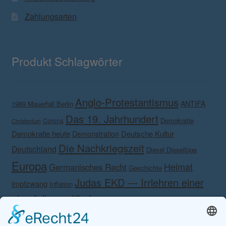
Zahlungsarten
Produkt Schlagwörter
Anglo-Protestantismus
ANTIFA
1989 Mauerfall Berlin
Das 19. Jahrhundert
Demokratie
Corona
Christentum
Demokratie heute
Deutsche Kultur
Demonstration
Die Nachkriegszeit
Deutschland
Diesel Diesellüge
Europa
Heimat
Germanisches Recht
Geschichte
Judas EKD — Irrlehren einer
impfzwang
Inflation
abgefallenen Kirche.
Kalender Anmut
Kalender Anmut und
Kampf gegen das eigene Volk!
Kampf gegen
Schönheit 2020