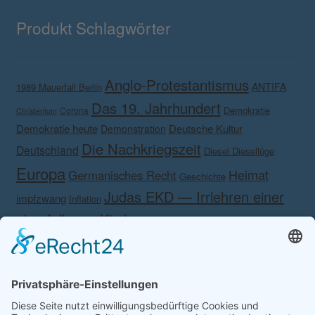
Produkt Schlagwörter
Anglo-Protestantismus
ANTIFA
1989 Mauerfall Berlin
Das 19. Jahrhundert
Demokratie
Corona
Christentum
Demokratie heute
Deutsche Kultur
Demonstration
Die Nachkriegszeit
Deutschland
Diesel Diesellüge
Europa
Heimat
Germanisches Recht
Geschichte
Judas EKD — Irrlehren einer
impfzwang
Inflation
abgefallenen Kirche.
Kalender Anmut
Kalender Anmut und
Kampf gegen das eigene Volk!
Kampf gegen
Schönheit 2020
Martin Luther
Lesertreffen
Rechts
KSK
Krieg
Korona
Medien
Meinolf Schönborn
Nationalismus
Nein
Philosophische
Patriotismus
Danke