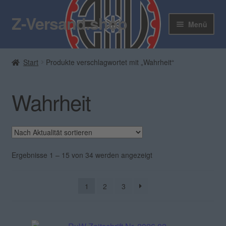
Z-Versand.shop
Zur
Zum
Menü
Navigation
Inhalt
springen
springen
Z-Versand
Start
Produkte verschlagwortet mit „Wahrheit“
Zum Shop
Wahrheit
Blog
Kontakt
Unter
Mein Konto
Nach
Ergebnisse 1 – 15 von 34 werden angezeigt
öffnen
Aktualität
sortiert
Rundbrief
1
2
3