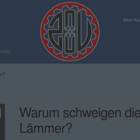
Mein Ko
ntakt
er?
Warum schweigen di
Lämmer?