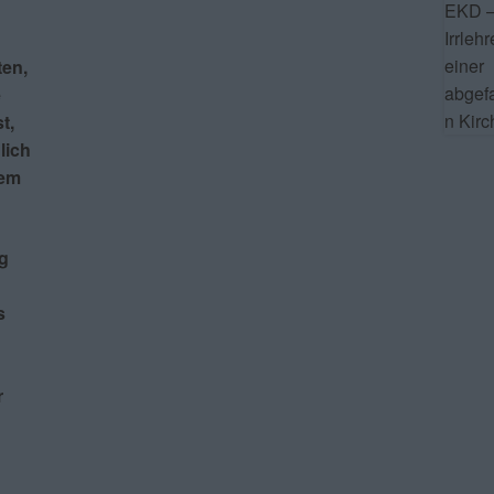
ten,
e
t,
lich
tem
g
s
r