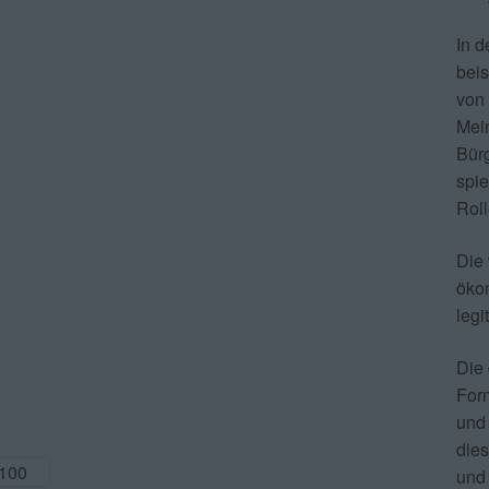
In d
beis
von 
Mei
Bürg
spie
Roll
Die 
öko
legi
Die 
Form
und 
dies
und 