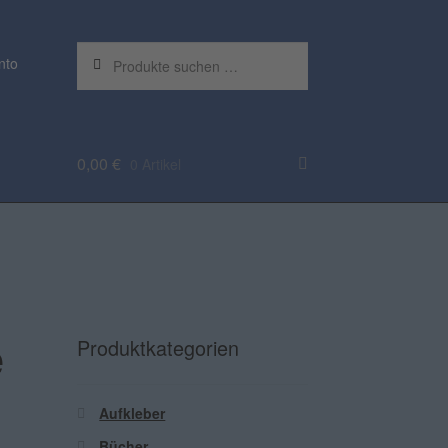
Suchen
Suchen
nto
nach:
0,00
€
0 Artikel
e
Produktkategorien
Aufkleber
Bücher