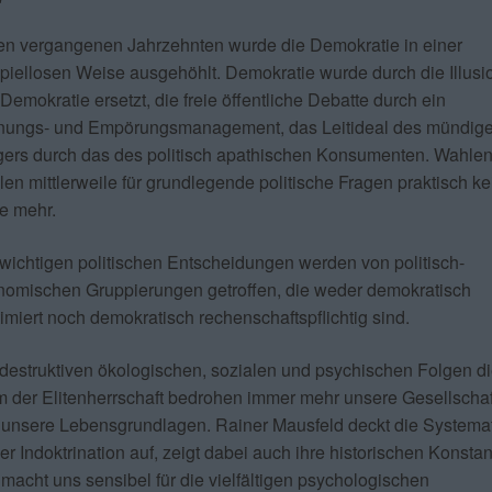
en vergangenen Jahrzehnten wurde die Demokratie in einer
piellosen Weise ausgehöhlt. Demokratie wurde durch die Illusi
Demokratie ersetzt, die freie öffentliche Debatte durch ein
nungs- und Empörungsmanagement, das Leitideal des mündig
ers durch das des politisch apathischen Konsumenten. Wahle
len mittlerweile für grundlegende politische Fragen praktisch ke
e mehr.
wichtigen politischen Entscheidungen werden von politisch-
nomischen Gruppierungen getroffen, die weder demokratisch
timiert noch demokratisch rechenschaftspflichtig sind.
destruktiven ökologischen, sozialen und psychischen Folgen d
 der Elitenherrschaft bedrohen immer mehr unsere Gesellschaf
unsere Lebensgrundlagen. Rainer Mausfeld deckt die Systemat
er Indoktrination auf, zeigt dabei auch ihre historischen Konsta
macht uns sensibel für die vielfältigen psychologischen