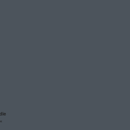
die
«