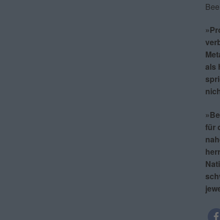
Bee
»Pro
verb
Met
als
spr
nich
»Be
für 
nah
herr
Nati
sch
jew