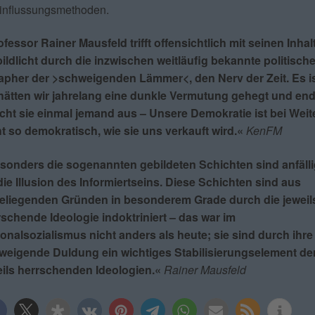
influssungsmethoden.
fessor Rainer Mausfeld trifft offensichtlich mit seinen Inhal
ildlicht durch die inzwischen weitläufig bekannte politisch
apher der >schweigenden Lämmer<, den Nerv der Zeit. Es is
 hätten wir jahrelang eine dunkle Vermutung gehegt und end
icht sie einmal jemand aus – Unsere Demokratie ist bei Wei
t so demokratisch, wie sie uns verkauft wird.«
KenFM
sonders die sogenannten gebildeten Schichten sind anfälli
die Illusion des Informiertseins. Diese Schichten sind aus
eliegenden Gründen in besonderem Grade durch die jeweil
schende Ideologie indoktriniert – das war im
onalsozialismus nicht anders als heute; sie sind durch ihre
weigende Duldung ein wichtiges Stabilisierungselement de
eils herrschenden Ideologien.«
Rainer Mausfeld