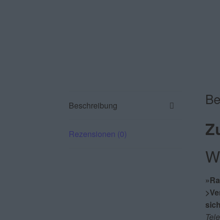
Be
Beschreibung
Zu
Rezensionen (0)
W
»Rai
>Ve
sic
Tele