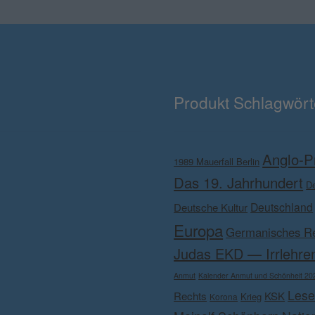
Produkt Schlagwört
Anglo-P
1989 Mauerfall Berlin
Das 19. Jahrhundert
D
Deutschland
Deutsche Kultur
Europa
Germanisches R
Judas EKD — Irrlehren
Anmut
Kalender Anmut und Schönheit 20
Lese
Rechts
KSK
Krieg
Korona