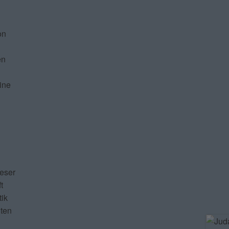
on
en
n
ine
ieser
t
ik
nten