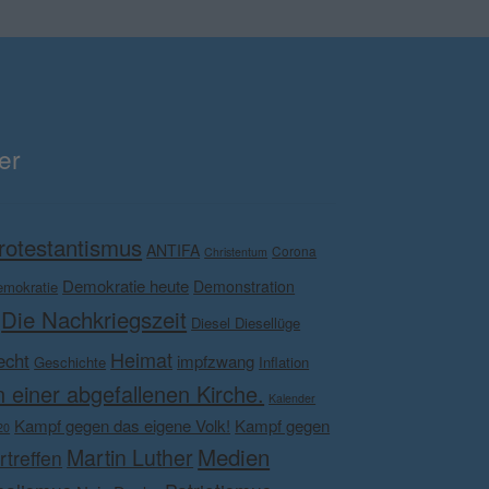
er
rotestantismus
ANTIFA
Corona
Christentum
Demokratie heute
Demonstration
emokratie
Die Nachkriegszeit
Diesel Diesellüge
Heimat
echt
impfzwang
Geschichte
Inflation
 einer abgefallenen Kirche.
Kalender
Kampf gegen das eigene Volk!
Kampf gegen
20
Medien
Martin Luther
rtreffen