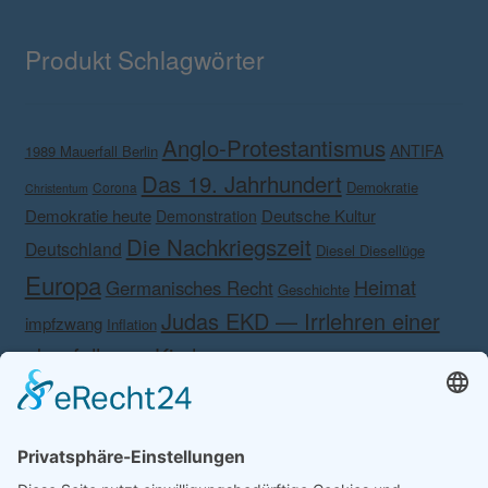
Produkt Schlagwörter
Anglo-Protestantismus
ANTIFA
1989 Mauerfall Berlin
Das 19. Jahrhundert
Demokratie
Corona
Christentum
Demokratie heute
Deutsche Kultur
Demonstration
Die Nachkriegszeit
Deutschland
Diesel Diesellüge
Europa
Heimat
Germanisches Recht
Geschichte
Judas EKD — Irrlehren einer
impfzwang
Inflation
abgefallenen Kirche.
Kalender Anmut
Kalender Anmut und
Kampf gegen das eigene Volk!
Kampf gegen
Schönheit 2020
Martin Luther
Lesertreffen
Rechts
KSK
Krieg
Korona
Medien
Meinolf Schönborn
Nationalismus
Nein