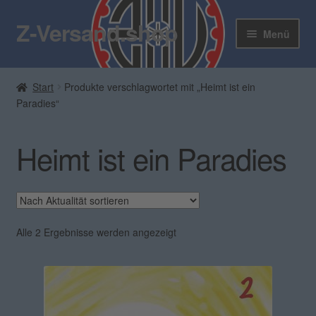
Z-Versand.shop
Zur
Zum
Menü
Navigation
Inhalt
springen
springen
Z-Versand
Start
Produkte verschlagwortet mit „Heimt ist ein
Paradies“
Zum Shop
Blog
Heimt ist ein Paradies
Kontakt
Unter
Mein Konto
öffnen
Nach
Alle 2 Ergebnisse werden angezeigt
Aktualität
Rundbrief
sortiert